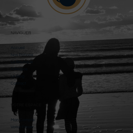
NAVIGUER
Accueil
Nos Potions
La Boutique
À Propos
Le Blog
Contact
VOTRE ESPACE
Mon Compte
Votre Panier