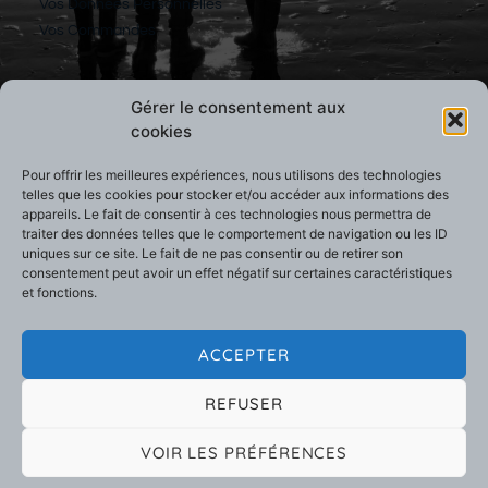
Vos Données Personnelles
Vos Commandes
Gérer le consentement aux
SÉCURITÉ ET VIE PRIVÉE
cookies
Termes & Conditions
Pour offrir les meilleures expériences, nous utilisons des technologies
Politique de confidentialité
telles que les cookies pour stocker et/ou accéder aux informations des
appareils. Le fait de consentir à ces technologies nous permettra de
Cookies et Vie Privée
traiter des données telles que le comportement de navigation ou les ID
Conditions générales de vente
uniques sur ce site. Le fait de ne pas consentir ou de retirer son
consentement peut avoir un effet négatif sur certaines caractéristiques
et fonctions.
ACCEPTER
REFUSER
VOIR LES PRÉFÉRENCES